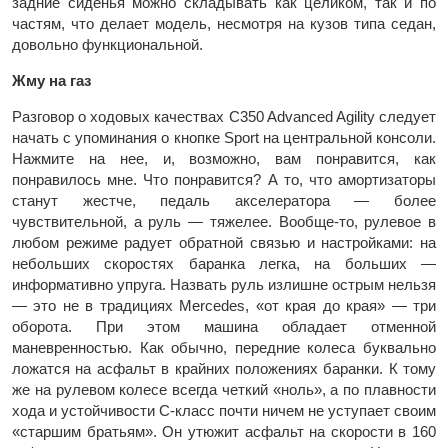
задние сиденья можно складывать как целиком, так и по
частям, что делает модель, несмотря на кузов типа седан,
довольно функциональной.
Жму на газ
Разговор о ходовых качествах C350 Advanced Agility следует
начать с упоминания о кнопке Sport на центральной консоли.
Нажмите на нее, и, возможно, вам понравится, как
понравилось мне. Что понравится? А то, что амортизаторы
станут жестче, педаль акселератора — более
чувствительной, а руль — тяжелее. Вообще-то, рулевое в
любом режиме радует обратной связью и настройками: на
небольших скоростях баранка легка, на больших —
информативно упруга. Назвать руль излишне острым нельзя
— это не в традициях Mercedes, «от края до края» — три
оборота. При этом машина обладает отменной
маневренностью. Как обычно, передние колеса буквально
ложатся на асфальт в крайних положениях баранки. К тому
же на рулевом колесе всегда четкий «ноль», а по плавности
хода и устойчивости С-класс почти ничем не уступает своим
«старшим братьям». Он утюжит асфальт на скорости в 160