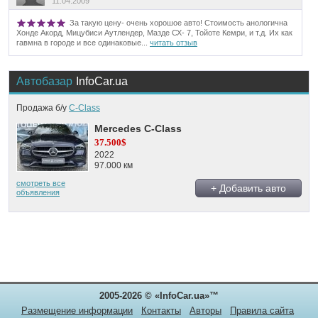
11.04.2009
За такую цену- очень хорошое авто! Стоимость анологична
Хонде Акорд, Мицубиси Аутлендер, Мазде СХ- 7, Тойоте Кемри, и т.д. Их как
гавмна в городе и все одинаковые...
читать отзыв
Автобазар
InfoCar.ua
Продажа б/у
C-Class
Mercedes C-Class
37.500$
2022
97.000 км
смотреть все
+ Добавить авто
объявления
2005-2026 © «InfoCar.ua»™
Размещение информации
Контакты
Авторы
Правила сайта