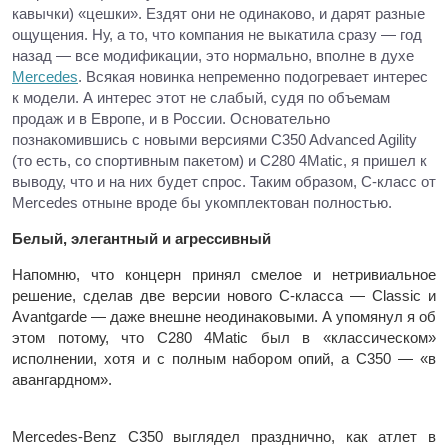
кавычки) «цешки». Ездят они не одинаково, и дарят разные
ощущения. Ну, а то, что компания не выкатила сразу — год
назад — все модификации, это нормально, вполне в духе
Mercedes
. Всякая новинка непременно подогревает интерес
к модели. А интерес этот не слабый, судя по объемам
продаж и в Европе, и в России. Основательно
познакомившись с новыми версиями C350 Advanced Agility
(то есть, со спортивным пакетом) и C280 4Matic, я пришел к
выводу, что и на них будет спрос. Таким образом, С-класс от
Mercedes отныне вроде бы укомплектован полностью.
Белый, элегантный и агрессивный
Напомню, что концерн принял смелое и нетривиальное
решение, сделав две версии нового С-класса — Classic и
Avantgarde — даже внешне неодинаковыми. А упомянул я об
этом потому, что С280 4Matic был в «классическом»
исполнении, хотя и с полным набором опий, а С350 — «в
авангардном».
Mercedes-Benz C350 выглядел празднично, как атлет в