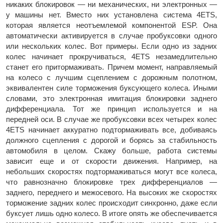
никаких блокировок — ни механических, ни электронных —
у машины нет. Вместо них установлена система 4ETS,
которая является неотъемлемой компонентой ESP. Она
автоматически активируется в случае пробуксовки одного
или нескольких колес. Вот примеры. Если одно из задних
колес начинает прокручиваться, 4ETS незамедлительно
станет его притормаживать. Причем момент, направляемый
на колесо с лучшим сцеплением с дорожным полотном,
эквивалентен силе торможения буксующего колеса. Иными
словами, это электронная имитация блокировки заднего
дифференциала. Тот же принцип используется и на
передней оси. В случае же пробуксовки всех четырех колес
4ETS начинает аккуратно подтормаживать все, добиваясь
должного сцепления с дорогой и борясь за стабильность
автомобиля в целом. Скажу больше, работа системы
зависит еще и от скорости движения. Например, на
небольших скоростях подтормаживаться могут все колеса,
что равнозначно блокировке трех дифференциалов —
заднего, переднего и межосевого. На высоких же скоростях
торможение задних колес происходит синхронно, даже если
буксует лишь одно колесо. В итоге опять же обеспечивается