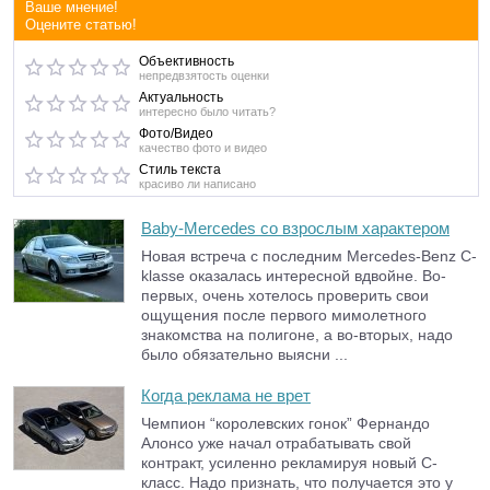
Ваше мнение!
Оцените статью!
Объективность
непредвзятость оценки
Актуальность
интересно было читать?
Фото/Видео
качество фото и видео
Стиль текста
красиво ли написано
Baby-Mercedes со взрослым характером
Новая встреча с последним Mercedes-Benz С-
klasse оказалась интересной вдвойне. Во-
первых, очень хотелось проверить свои
ощущения после первого мимолетного
знакомства на полигоне, а во-вторых, надо
было обязательно выясни ...
Когда реклама не врет
Чемпион “королевских гонок” Фернандо
Алонсо уже начал отрабатывать свой
контракт, усиленно рекламируя новый C-
класс. Надо признать, что получается это у