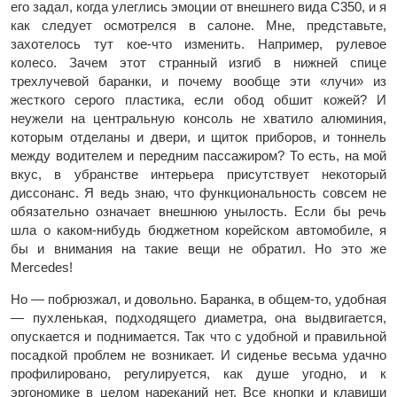
его задал, когда улеглись эмоции от внешнего вида С350, и я
как следует осмотрелся в салоне. Мне, представьте,
захотелось тут кое-что изменить. Например, рулевое
колесо. Зачем этот странный изгиб в нижней спице
трехлучевой баранки, и почему вообще эти «лучи» из
жесткого серого пластика, если обод обшит кожей? И
неужели на центральную консоль не хватило алюминия,
которым отделаны и двери, и щиток приборов, и тоннель
между водителем и передним пассажиром? То есть, на мой
вкус, в убранстве интерьера присутствует некоторый
диссонанс. Я ведь знаю, что функциональность совсем не
обязательно означает внешнюю унылость. Если бы речь
шла о каком-нибудь бюджетном корейском автомобиле, я
бы и внимания на такие вещи не обратил. Но это же
Mercedes!
Но — побрюзжал, и довольно. Баранка, в общем-то, удобная
— пухленькая, подходящего диаметра, она выдвигается,
опускается и поднимается. Так что с удобной и правильной
посадкой проблем не возникает. И сиденье весьма удачно
профилировано, регулируется, как душе угодно, и к
эргономике в целом нареканий нет. Все кнопки и клавиши