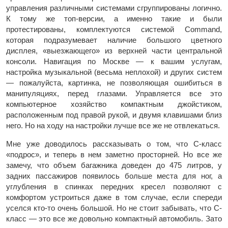
управления различными системами сгруппированы логично.
К тому же топ-версии, а именно такие и были
протестированы, комплектуются системой Command,
которая подразумевает наличие большого цветного
дисплея, «выезжающего» из верхней части центральной
консоли. Навигация по Москве — к вашим услугам,
настройка музыкальной (весьма неплохой) и других систем
— пожалуйста, картинка, не позволяющая ошибиться в
манипуляциях, перед глазами. Управляется все это
компьютерное хозяйство компактным джойстиком,
расположенным под правой рукой, и двумя клавишами близ
него. Но на ходу на настройки лучше все же не отвлекаться.
Мне уже доводилось рассказывать о том, что С-класс
«подрос», и теперь в нем заметно просторней. Но все же
замечу, что объем багажника доведен до 475 литров, у
задних пассажиров появилось больше места для ног, а
углубления в спинках передних кресел позволяют с
комфортом устроиться даже в том случае, если спереди
уселся кто-то очень большой. Но не стоит забывать, что С-
класс — это все же довольно компактный автомобиль. Зато