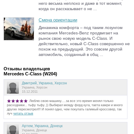
него весьма неплохо и даже в тот момент,
когда он рассказывает о не ...
Смена ориентации
Динамика комфорта – под таким лозунгом
компания Mercedes-Benz продвигает на
рынок свою новую модель С-Class. И
действительно, новый С-Class совершенно не
похож на предыдущий. Это совсем другой
автомобиль, созданный в общ ...
Отзывы владельцев
Mercedes C-Class (W204)
Дмитрий, Украина, Херсон
Украина, Херсон
15.12.2011
Люблю свою машину.....за все это время менял только
расходники... тьфу тьфу..)) Выбирал между форд куга, таета камри и много
других пересмотрел!!! И понял одно, чем покупать галимый кроссовер, так
луч
читать отзыв
Артем, Украина, Донецк
Украина, Донецк