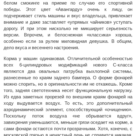
белом смокинге на приеме по случаю его спортивной
победы. Этот цвет «Авангарду» очень к лицу, он
подчеркивает стиль машины и вкус владельца, привлекает
внимание и даже заставляет «упрямых чайников» уступать
дорогу. И при этом нисколько не микширует серьезность
версии. Впрочем, и белоснежная «классика» хороша,
особенно если за рулем миловидная девушка. В общем,
дело вкуса и весеннего настроения.
Корма у машин одинаковая. Отличительной особенностью
всех 6-цилиндровых модификаций нового С-класса
являются два овальных патрубка выхлопной системы,
разнесенные по краям заднего бампера. О форме фонарей
можно спорить, но в оригинальности им не откажешь. Кроме
того, задняя светотехника несет функциональную нагрузку.
Из едва заметных прорезей по внешним краям фонарей на
ходу выдувается воздух. То есть, это дополнительный
аэродинамический элемент, способствующий «очищению».
Поскольку поток воздуха «не обрывается вдруг»,
завихрения уменьшаются, меньше грязи оседает на корме, а
сами фонари остаются почти прозрачными. Хотя, конечно, с
московской грязью в ненастный день не справится никакая,