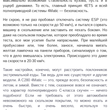
максимально возможная стабильность кузова, пусть и в
ущерб динамике. То есть, главный принцип 4ETS и всей
полноприводной системы 4Matic — безопасность.
Не скрою, я не раз пробовал отключать систему ESP (это
возможно только на скорости до 50 км/ч), и пытался сорвать
машину в скольжение или заставить ее «ехать боком». Но
даже на скользком покрытии, которое преобладало во время
теста, все мои усилия были напрасными. При малейшей
пробуксовке или, тем более, заносе, начинала мигать
желтая лампочка на панели приборов, сигнализируя о том,
что в дело вмешалась электроника. Происходило это даже
на скорости в 20-30 км/ч.
Такие настройки, конечно, могут расстроить поклонников
экстремальной езды. Так ведь для них существуют и другие
модели. А С280 4Matic — это, прежде всего, безопасность и
летом, и зимой. Вместе с тем, сказанное вовсе не означает,
что характер полноприводного С-класса скучен — ничего
подобного! Если не требовать от этого автомобиля
невозможного на скользком покрытии, то можно ехать и
очень быстро, и очень весело, используя то