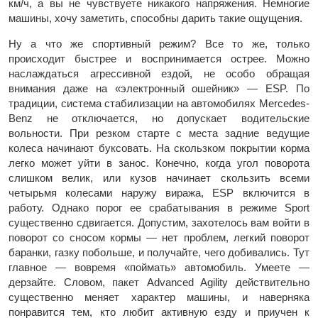
км/ч, а вы не чувствуете никакого напряжения. Немногие
машины, хочу заметить, способны дарить такие ощущения.
Ну а что же спортивный режим? Все то же, только
происходит быстрее и воспринимается острее. Можно
наслаждаться агрессивной ездой, не особо обращая
внимания даже на «электронный ошейник» — ESP. По
традиции, система стабилизации на автомобилях Mercedes-
Benz не отключается, но допускает водительские
вольности. При резком старте с места задние ведущие
колеса начинают буксовать. На скользком покрытии корма
легко может уйти в занос. Конечно, когда угол поворота
слишком велик, или кузов начинает скользить всеми
четырьмя колесами наружу виража, ESP включится в
работу. Однако порог ее срабатывания в режиме Sport
существенно сдвигается. Допустим, захотелось вам войти в
поворот со сносом кормы — нет проблем, легкий поворот
баранки, газку побольше, и получайте, чего добивались. Тут
главное — вовремя «поймать» автомобиль. Умеете —
дерзайте. Словом, пакет Advanced Agility действительно
существенно меняет характер машины, и наверняка
понравится тем, кто любит активную езду и приучен к